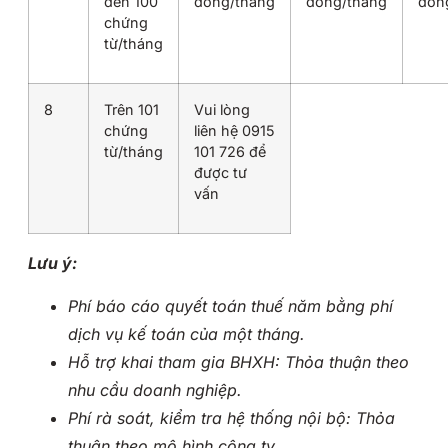
đến 100
đồng/tháng
đồng/tháng
đồn
chứng
từ/tháng
8
Trên 101
Vui lòng
chứng
liên hệ 0915
từ/tháng
101 726 để
được tư
vấn
Lưu ý:
Phí báo cáo quyết toán thuế năm bằng phí
dịch vụ kế toán của một tháng.
Hỗ trợ khai tham gia BHXH: Thỏa thuận theo
nhu cầu doanh nghiệp.
Phí rà soát, kiểm tra hệ thống nội bộ: Thỏa
thuận theo mô hình công ty.