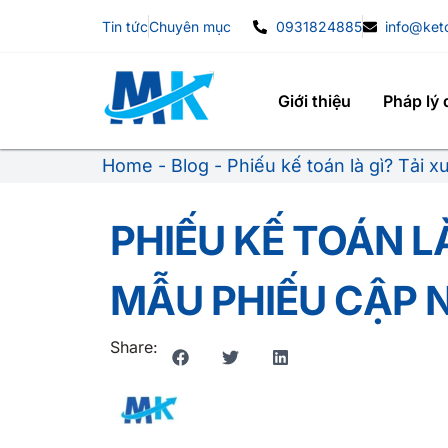
Tin tức
Chuyên mục
0931824885
info@ke
Giới thiệu
Pháp lý
Home
-
Blog
-
Phiếu kế toán là gì? Tải 
PHIẾU KẾ TOÁN L
MẪU PHIẾU CẬP 
Share: