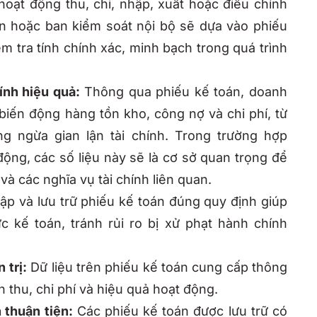
ạt động thu, chi, nhập, xuất hoặc điều chỉnh
án hoặc ban kiểm soát nội bộ sẽ dựa vào phiếu
m tra tính chính xác, minh bạch trong quá trình
ính hiệu quả:
Thông qua phiếu kế toán, doanh
 biến động hàng tồn kho, công nợ và chi phí, từ
g ngừa gian lận tài chính. Trong trường hợp
ng, các số liệu này sẽ là cơ sở quan trọng để
và các nghĩa vụ tài chính liên quan.
lập và lưu trữ phiếu kế toán đúng quy định giúp
 kế toán, tránh rủi ro bị xử phạt hành chính
 trị:
Dữ liệu trên phiếu kế toán cung cấp thông
h thu, chi phí và hiệu quả hoạt động.
n thuận tiện:
Các phiếu kế toán được lưu trữ có