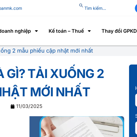
toanmk.com
 doanh nghiệp
Kế toán – Thuế
Thay đổi GPKD
xuống 2 mẫu phiếu cập nhật mới nhất
À GÌ? TẢI XUỐNG 2
NHẬT MỚI NHẤT
11/03/2025