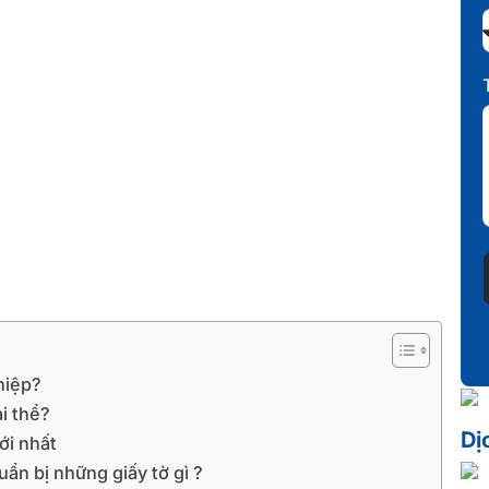
hiệp?
i thể?
Dị
ới nhất
uẩn bị những giấy tờ gì ?