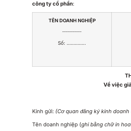
công ty cổ phần
:
TÊN DOANH NGHIỆP
___________
Số: …………..
T
Về việc gi
Kính gửi:
(Cơ quan đăng ký kinh doan
Tên doanh nghiệp (
ghi bằng chữ in hoa