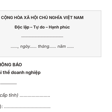
CỘNG HÒA XÃ HỘI CHỦ NGHĨA VIỆT NAM
Độc lập – Tự do – Hạnh phúc
____________________________
……, ngày…… tháng…… năm ……
HÔNG BÁO
ải thể doanh nghiệp
___________
h cấp tỉnh) …………………..
): ……………………………..